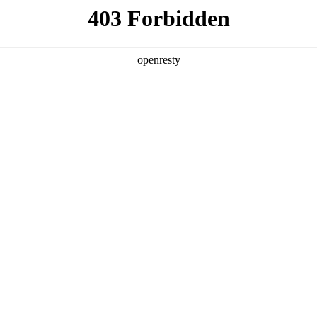
亚洲
丹 科威特 黎巴嫩 孟加拉国 马来西亚 尼泊尔 卡塔尔 沙特阿拉伯 叙利亚 泰
欧洲