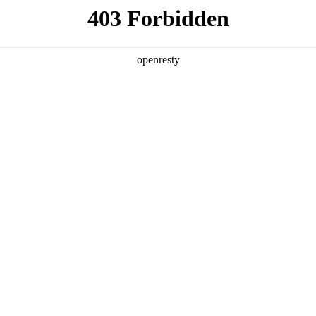
智能新能源
坦克平台
咖啡智能
未来科技
整车智能化技术品牌，能够为整车提供全域智能化解决方案， 是
司转型的“数字引擎”，是实现人生就是博汽车“绿智潮玩”战略目标
亚洲
阿曼
阿塞拜疆
科威特
黎巴嫩
尼泊尔
卡塔尔