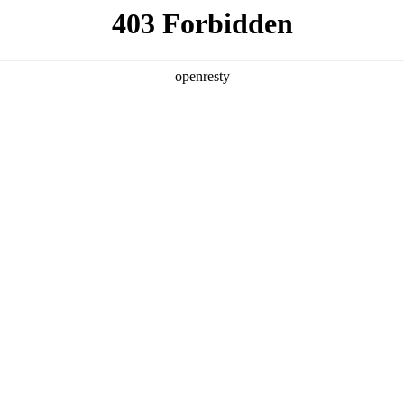
型
全球业务
新闻资讯
智能新能源
Hi4
投资者关系
亚洲
丹 科威特 黎巴嫩 孟加拉国 马来西亚 尼泊尔 卡塔尔 沙特阿拉伯 叙利亚 泰
欧洲
兰 意大利 英国
美洲
牙买加 墨西哥 乌拉圭 智利